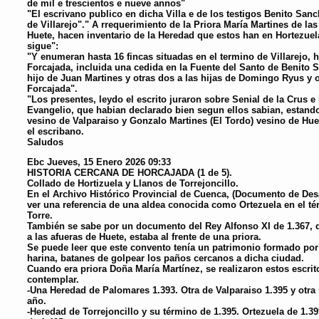
de mil e trescientos e nueve annos"
"El escrivano publico en dicha Villa e de los testigos Benito San
de Villarejo"." A rrequerimiento de la Priora María Martines de l
Huete, hacen inventario de la Heredad que estos han en Hortezuel
sigue":
"Y enumeran hasta 16 fincas situadas en el termino de Villarejo, h
Forcajada, incluida una cedida en la Fuente del Santo de Benito S
hijo de Juan Martines y otras dos a las hijas de Domingo Ryus y 
Forcajada".
"Los presentes, leydo el escrito juraron sobre Senial de la Crus e 
Evangelio, que habian declarado bien segun ellos sabian, estando
vesino de Valparaiso y Gonzalo Martines (El Tordo) vesino de Hu
el escribano.
Saludos
Ebc
Jueves, 15 Enero 2026 09:33
HISTORIA CERCANA DE HORCAJADA (1 de 5).
Collado de Hortizuela y Llanos de Torrejoncillo.
En el Archivo Histórico Provincial de Cuenca, (Documento de Des
ver una referencia de una aldea conocida como Ortezuela en el té
Torre.
También se sabe por un documento del Rey Alfonso XI de 1.367, 
a las afueras de Huete, estaba al frente de una priora.
Se puede leer que este convento tenía un patrimonio formado por 
harina, batanes de golpear los paños cercanos a dicha ciudad.
Cuando era priora Doña María Martínez, se realizaron estos escri
contemplar.
-Una Heredad de Palomares 1.393. Otra de Valparaiso 1.395 y otr
año.
-Heredad de Torrejoncillo y su término de 1.395. Ortezuela de 1.39