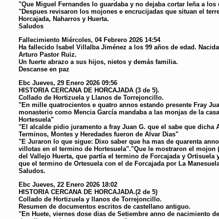
"Que Miguel Fernandes lo guardaba y no dejaba cortar leña a los 
"Despues revisaron los mojones e encrucijadas que situan el terre
Horcajada, Naharros y Huerta.
Saludos
Fallecimiento
Miércoles, 04 Febrero 2026 14:54
Ha fallecido Isabel Villalba Jiménez a los 99 años de edad. Nacid
Arturo Pastor Ruiz.
Un fuerte abrazo a sus hijos, nietos y demás familia.
Descanse en paz
Ebc
Jueves, 29 Enero 2026 09:56
HISTORIA CERCANA DE HORCAJADA (3 de 5).
Collado de Hortizuela y Llanos de Torrejoncillo.
"En mille quatrocientos e quatro annos estando presente Fray Jua
monasterio como Mencia García mandaba a las monjas de la casa 
Hortesuela"
"El alcalde pidio juramento a fray Juan G. que el sabe que dicha 
Terminos, Montes y Heredades fueron de Alvar Dias"
"E Juraron lo que sigue: Dixo saber que ha mas de quarenta anno
villotas en el termino de Hortesuela"."Que le mostraron el mojon
del Vallejo Huerta, que partía el termino de Forcajada y Ortisuela
que el termino de Ortesuela con el de Forcajada por La Manesuel
Saludos.
Ebc
Jueves, 22 Enero 2026 18:02
HISTORIA CERCANA DE HORCAJADA.(2 de 5)
Collado de Hortizuela y llanos de Torrejoncillo.
Resumen de documentos escritos de castellano antiguo.
"En Huete, viernes dose dias de Setiembre anno de nacimiento de