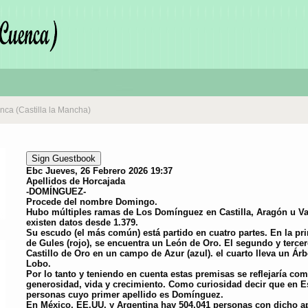
nca (Castilla la Mancha)
Sign Guestbook
Ebc
Jueves, 26 Febrero 2026 19:37
Apellidos de Horcajada
-DOMÍNGUEZ-
Procede del nombre Domingo.
Hubo múltiples ramas de Los Domínguez en Castilla, Aragón u Va
existen datos desde 1.379.
Su escudo (el más común) está partido en cuatro partes. En la pr
de Gules (rojo), se encuentra un León de Oro. El segundo y tercer
Castillo de Oro en un campo de Azur (azul). el cuarto lleva un Ár
Lobo.
Por lo tanto y teniendo en cuenta estas premisas se reflejaría com
generosidad, vida y crecimiento. Como curiosidad decir que en E
personas cuyo primer apellido es Domínguez.
En México, EE.UU. y Argentina hay 504.041 personas con dicho ap