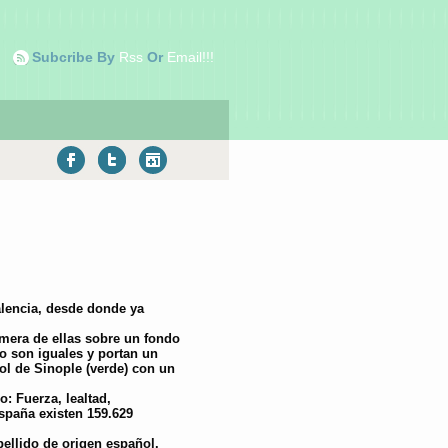
Subcribe By
Rss
Or
Email!!!
lencia, desde donde ya
imera de ellas sobre un fondo
o son iguales y portan un
bol de Sinople (verde) con un
o: Fuerza, lealtad,
spaña existen 159.629
ellido de origen español.