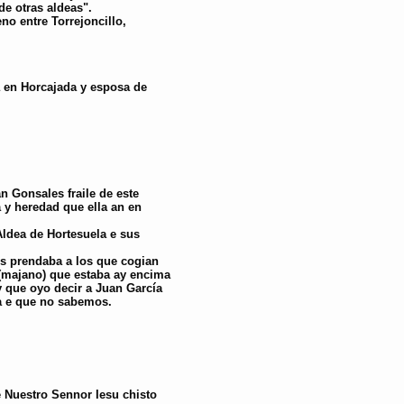
de otras aldeas".
no entre Torrejoncillo,
a en Horcajada y esposa de
n Gonsales fraile de este
y heredad que ella an en
Aldea de Hortesuela e sus
s prendaba a los que cogian
 (majano) que estaba ay encima
 y que oyo decir a Juan García
a e que no sabemos.
 Nuestro Sennor Iesu chisto