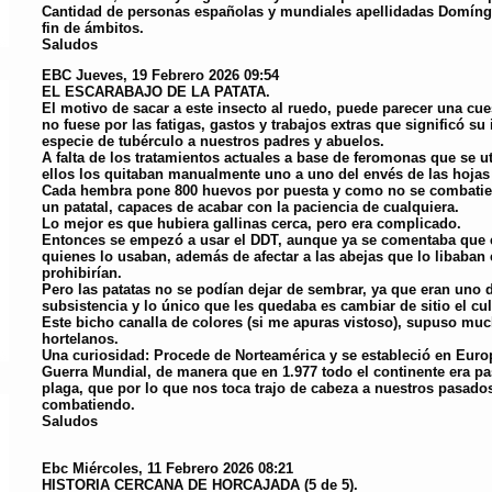
Cantidad de personas españolas y mundiales apellidadas Domíng
fin de ámbitos.
Saludos
EBC
Jueves, 19 Febrero 2026 09:54
EL ESCARABAJO DE LA PATATA.
El motivo de sacar a este insecto al ruedo, puede parecer una cue
no fuese por las fatigas, gastos y trabajos extras que significó su 
especie de tubérculo a nuestros padres y abuelos.
A falta de los tratamientos actuales a base de feromonas que se u
ellos los quitaban manualmente uno a uno del envés de las hojas d
Cada hembra pone 800 huevos por puesta y como no se combatier
un patatal, capaces de acabar con la paciencia de cualquiera.
Lo mejor es que hubiera gallinas cerca, pero era complicado.
Entonces se empezó a usar el DDT, aunque ya se comentaba que e
quienes lo usaban, además de afectar a las abejas que lo libaban e
prohibirían.
Pero las patatas no se podían dejar de sembrar, ya que eran uno 
subsistencia y lo único que les quedaba es cambiar de sitio el cul
Este bicho canalla de colores (si me apuras vistoso), supuso much
hortelanos.
Una curiosidad: Procede de Norteamérica y se estableció en Europ
Guerra Mundial, de manera que en 1.977 todo el continente era pa
plaga, que por lo que nos toca trajo de cabeza a nuestros pasados
combatiendo.
Saludos
Ebc
Miércoles, 11 Febrero 2026 08:21
HISTORIA CERCANA DE HORCAJADA (5 de 5).