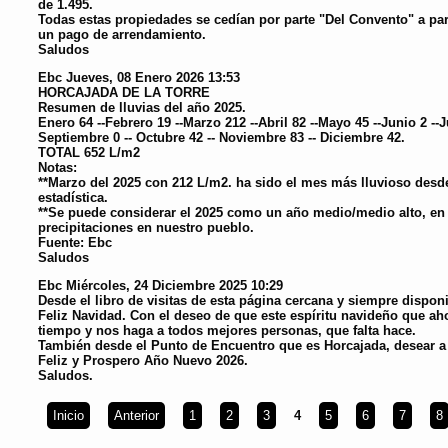
de 1.495.
Todas estas propiedades se cedían por parte "Del Convento" a par
un pago de arrendamiento.
Saludos
Ebc
Jueves, 08 Enero 2026 13:53
HORCAJADA DE LA TORRE
Resumen de lluvias del año 2025.
Enero 64 --Febrero 19 --Marzo 212 --Abril 82 --Mayo 45 --Junio 2 --Ju
Septiembre 0 -- Octubre 42 -- Noviembre 83 -- Diciembre 42.
TOTAL 652 L/m2
Notas:
**Marzo del 2025 con 212 L/m2. ha sido el mes más lluvioso desde
estadística.
**Se puede considerar el 2025 como un año medio/medio alto, en l
precipitaciones en nuestro pueblo.
Fuente: Ebc
Saludos
Ebc
Miércoles, 24 Diciembre 2025 10:29
Desde el libro de visitas de esta página cercana y siempre disponi
Feliz Navidad. Con el deseo de que este espíritu navideño que ah
tiempo y nos haga a todos mejores personas, que falta hace.
También desde el Punto de Encuentro que es Horcajada, desear a 
Feliz y Prospero Año Nuevo 2026.
Saludos.
Inicio
Anterior
1
2
3
4
5
6
7
8