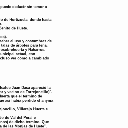
 puede deducir sin temor a
o de Hortizuela, donde hasta
a.
Benito de Huete.
os).
saber el uso y costumbres de
 talas de árboles para leña.
ejosobrehuerta y Naharros.
unicipal actual, con
incluso ver como a cambiado
alcalde Juan Daca apareció la
 y vecino de Torrejoncillo)".
Huerta que el termino de
ue asi habia perdido el anyma
joncillo, Villarejo Huerta e
o de Val del Peral e
nos) de dicho termino. Que
a de las Monjas de Huete".