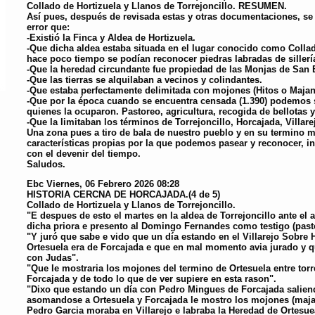
Collado de Hortizuela y Llanos de Torrejoncillo. RESUMEN.
Así pues, después de revisada estas y otras documentaciones, se
error que:
-Existió la Finca y Aldea de Hortizuela.
-Que dicha aldea estaba situada en el lugar conocido como Collad
hace poco tiempo se podían reconocer piedras labradas de sillerí
-Que la heredad circundante fue propiedad de las Monjas de San 
-Que las tierras se alquilaban a vecinos y colindantes.
-Que estaba perfectamente delimitada con mojones (Hitos o Majan
-Que por la época cuando se encuentra censada (1.390) podemos 
quienes la ocuparon. Pastoreo, agricultura, recogida de bellotas y
-Que la limitaban los términos de Torrejoncillo, Horcajada, Villar
Una zona pues a tiro de bala de nuestro pueblo y en su termino m
características propias por la que podemos pasear y reconocer, 
con el devenir del tiempo.
Saludos.
Ebc
Viernes, 06 Febrero 2026 08:28
HISTORIA CERCNA DE HORCAJADA.(4 de 5)
Collado de Hortizuela y Llanos de Torrejoncillo.
"E despues de esto el martes en la aldea de Torrejoncillo ante el 
dicha priora e presento al Domingo Fernandes como testigo (pastor
"Y juró que sabe e vido que un día estando en el Villarejo Sobre 
Ortesuela era de Forcajada e que en mal momento avia jurado y q
con Judas".
"Que le mostraria los mojones del termino de Ortesuela entre torre
Forcajada y de todo lo que de ver supiere en esta rason".
"Dixo que estando un día con Pedro Mingues de Forcajada saliend
asomandose a Ortesuela y Forcajada le mostro los mojones (maja
Pedro Garcia moraba en Villarejo e labraba la Heredad de Ortesue