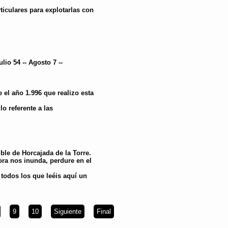
ticulares para explotarlas con
lio 54 -- Agosto 7 --
 el año 1.996 que realizo esta
o referente a las
ble de Horcajada de la Torre.
ora nos inunda, perdure en el
todos los que leéis aquí un
9
10
Siguiente
Final