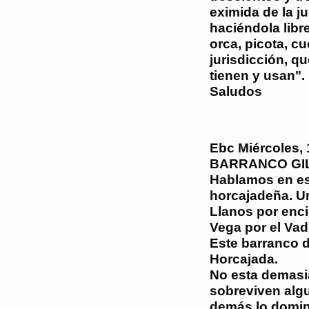
eximida de la j
haciéndola libr
orca, picota, cu
jurisdicción, qu
tienen y usan". 
Saludos
Ebc
Miércoles,
BARRANCO GI
Hablamos en est
horcajadeña. Un
Llanos por enci
Vega por el Vad
Este barranco d
Horcajada.
No esta demasi
sobreviven alg
demás lo domin