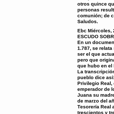
otros quince q
personas result
comunión; de co
Saludos.
Ebc
Miércoles,
ESCUDO SOBRE
En un document
1.787, se relat
ser el que actua
pero que origin
que hubo en el 
La transcripció
pueblo dice así:
Privilegio Real
emperador de l
Juana su madre,
de marzo del añ
Tesorería Real 
trescientos y t