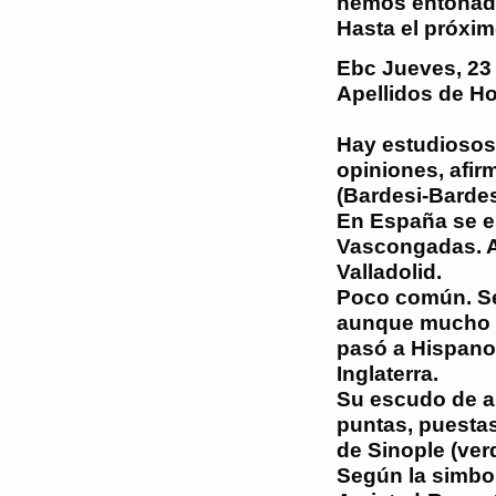
hemos entonado 
Hasta el próxim
Ebc
Jueves, 23 
Apellidos de H
Hay estudiosos 
opiniones, afir
(Bardesi-Bardes
En España se es
Vascongadas. Así
Valladolid.
Poco común. Se 
aunque mucho m
pasó a Hispano
Inglaterra.
Su escudo de ar
puntas, puestas
de Sinople (ver
Según la simbol