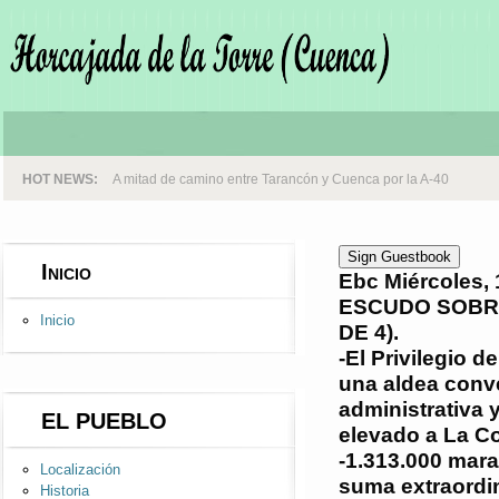
HOT NEWS:
A mitad de camino entre Tarancón y Cuenca por la A-40
Sign Guestbook
Inicio
Ebc
Miércoles, 
ESCUDO SOBRE
Inicio
DE 4).
-El Privilegio 
una aldea conve
administrativa y
EL PUEBLO
elevado a La C
-1.313.000 mara
Localización
suma extraordin
Historia