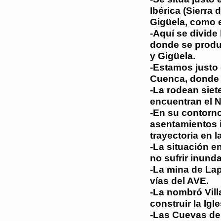
Ibérica (Sierra 
Gigüela, como e
-Aquí se divide 
donde se produc
y Gigüela.
-Estamos justo 
Cuenca, donde s
-La rodean siet
encuentran el N
-En su contorn
asentamientos 
trayectoria en 
-La situación e
no sufrir inund
-La mina de Lap
vías del AVE.
-La nombró Vill
construir la Igl
-Las Cuevas del