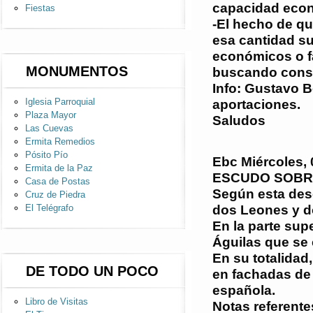
capacidad eco
Fiestas
-El hecho de qu
esa cantidad su
económicos o fa
MONUMENTOS
buscando conso
Info: Gustavo B
Iglesia Parroquial
aportaciones.
Plaza Mayor
Saludos
Las Cuevas
Ermita Remedios
Pósito Pío
Ebc
Miércoles, 
Ermita de la Paz
ESCUDO SOBRE
Casa de Postas
Según esta desc
Cruz de Piedra
dos Leones y do
El Telégrafo
En la parte sup
Águilas que se 
En su totalidad
DE TODO UN POCO
en fachadas de 
española.
Libro de Visitas
Notas referente