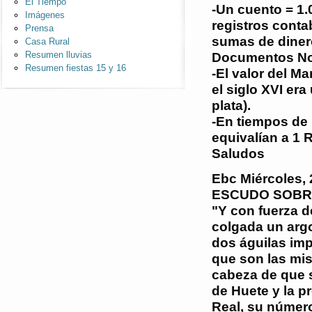
El Tiempo
-Un cuento = 1.
Imágenes
registros conta
Prensa
sumas de diner
Casa Rural
Resumen lluvias
Documentos Not
Resumen fiestas 15 y 16
-El valor del M
el siglo XVI er
plata).
-En tiempos de 
equivalían a 1 
Saludos
Ebc
Miércoles,
ESCUDO SOBRE
"Y con fuerza de
colgada un argo
dos águilas imp
que son las mis
cabeza de que s
de Huete y la p
Real, su número