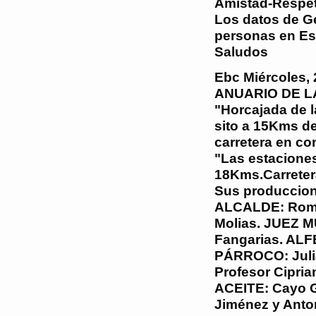
Amistad-Respet
Los datos de Ge
personas en Es
Saludos
Ebc
Miércoles, 
ANUARIO DE LA
"Horcajada de l
sito a 15Kms de
carretera en c
"Las estaciones
18Kms.Carreter
Sus produccione
ALCALDE: Romá
Molias. JUEZ MU
Fangarias. ALF
PÁRROCO: Juli
Profesor Cipria
ACEITE: Cayo G
Jiménez y Anto