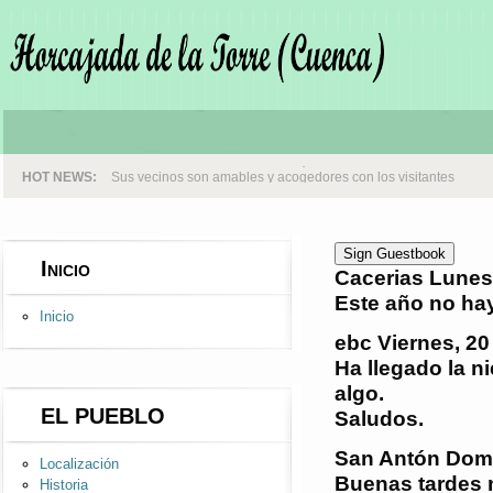
HOT NEWS:
Sus vecinos son amables y acogedores con los visitantes
Sign Guestbook
Inicio
Cacerias
Lunes,
Este año no hay
Inicio
ebc
Viernes, 20
Ha llegado la n
algo.
EL PUEBLO
Saludos.
San Antón
Domi
Localización
Buenas tardes m
Historia