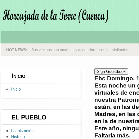
HOT NEWS:
Sus vecinos son amables y acogedores con los visitantes
Sign Guestbook
Inicio
Ebc
Domingo, 1
Esta noche un 
Inicio
virtuales de en
nuestra Patrona
están, en las d
Madres, en las 
EL PUEBLO
en la de nuestr
Este año, nin
Localización
Faltaría más.
Historia