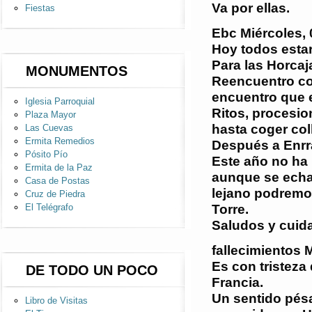
Va por ellas.
Fiestas
Ebc
Miércoles, 
Hoy todos estar
Para las Horca
MONUMENTOS
Reencuentro con
encuentro que 
Iglesia Parroquial
Ritos, procesio
Plaza Mayor
hasta coger col
Las Cuevas
Ermita Remedios
Después a Enrr
Pósito Pío
Este año no ha 
Ermita de la Paz
aunque se echa
Casa de Postas
lejano podremos
Cruz de Piedra
Torre.
El Telégrafo
Saludos y cuid
fallecimientos
M
Es con tristeza
DE TODO UN POCO
Francia.
Un sentido pésa
Libro de Visitas