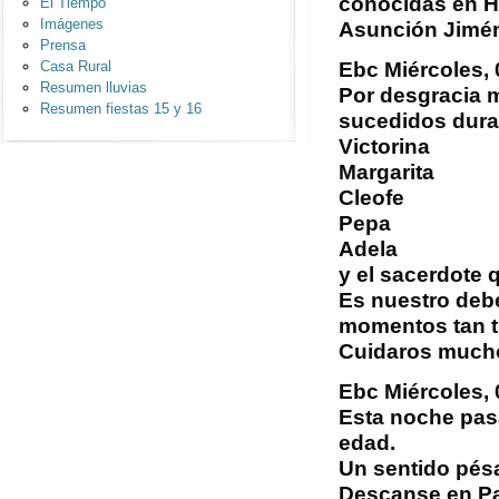
conocidas en H
El Tiempo
Imágenes
Asunción Jiméne
Prensa
Ebc
Miércoles, 
Casa Rural
Resumen lluvias
Por desgracia m
Resumen fiestas 15 y 16
sucedidos duran
Victorina
Margarita
Cleofe
Pepa
Adela
y el sacerdote 
Es nuestro deb
momentos tan tr
Cuidaros much
Ebc
Miércoles, 
Esta noche pas
edad.
Un sentido pésa
Descanse en Pa