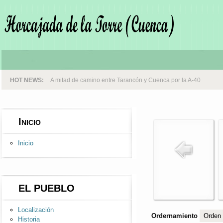
HOT NEWS:
A mitad de camino entre Tarancón y Cuenca por la A-40
Inicio
Inicio
EL PUEBLO
Localización
Ordernamiento
Historia